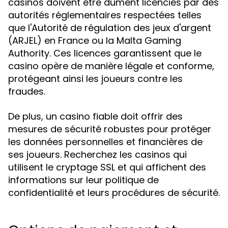
casinos doivent être dûment licenciés par des
autorités réglementaires respectées telles
que l'Autorité de régulation des jeux d'argent
(ARJEL) en France ou la Malta Gaming
Authority. Ces licences garantissent que le
casino opère de manière légale et conforme,
protégeant ainsi les joueurs contre les
fraudes.
De plus, un casino fiable doit offrir des
mesures de sécurité robustes pour protéger
les données personnelles et financières de
ses joueurs. Recherchez les casinos qui
utilisent le cryptage SSL et qui affichent des
informations sur leur politique de
confidentialité et leurs procédures de sécurité.