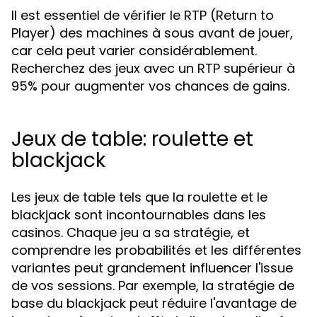
Il est essentiel de vérifier le RTP (Return to
Player) des machines à sous avant de jouer,
car cela peut varier considérablement.
Recherchez des jeux avec un RTP supérieur à
95% pour augmenter vos chances de gains.
Jeux de table: roulette et
blackjack
Les jeux de table tels que la roulette et le
blackjack sont incontournables dans les
casinos. Chaque jeu a sa stratégie, et
comprendre les probabilités et les différentes
variantes peut grandement influencer l'issue
de vos sessions. Par exemple, la stratégie de
base du blackjack peut réduire l'avantage de