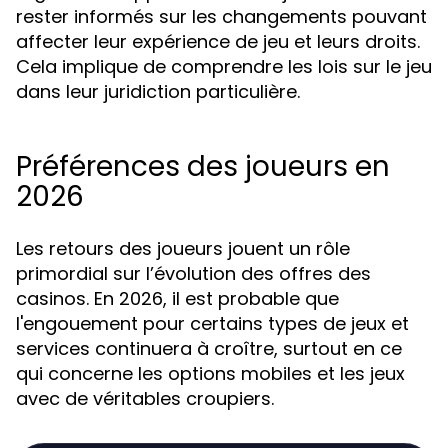
rester informés sur les changements pouvant
affecter leur expérience de jeu et leurs droits.
Cela implique de comprendre les lois sur le jeu
dans leur juridiction particulière.
Préférences des joueurs en
2026
Les retours des joueurs jouent un rôle
primordial sur l’évolution des offres des
casinos. En 2026, il est probable que
l'engouement pour certains types de jeux et
services continuera à croître, surtout en ce
qui concerne les options mobiles et les jeux
avec de véritables croupiers.