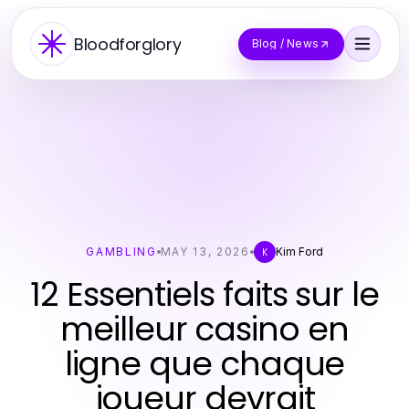
Bloodforglory
Blog / News
GAMBLING
MAY 13, 2026
Kim Ford
K
12 Essentiels faits sur le
meilleur casino en
ligne que chaque
joueur devrait