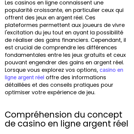
Les casinos en ligne connaissent une
popularité croissante, en particulier ceux qui
offrent des jeux en
. Ces
argent réel
plateformes permettent aux joueurs de vivre
l'excitation du jeu tout en ayant la possibilité
de réaliser des gains financiers. Cependant, il
est crucial de comprendre les différences
fondamentales entre les jeux gratuits et ceux
pouvant engendrer des gains en argent réel.
Lorsque vous explorez vos options,
casino en
offre des informations
ligne argent réel
détaillées et des conseils pratiques pour
optimiser votre expérience de jeu.
Compréhension du concept
de casino en ligne argent réel