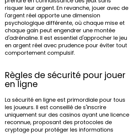
prendre en connaissance des jeux sans
risquer leur argent. En revanche, jouer avec de
l'argent réel apporte une dimension
psychologique différente, où chaque mise et
chaque gain peut engendrer une montée
d'adrénaline. Il est essentiel d'approcher le jeu
en argent réel avec prudence pour éviter tout
comportement compulsif.
Règles de sécurité pour jouer
en ligne
La sécurité en ligne est primordiale pour tous
les joueurs. Il est conseillé de s'inscrire
uniquement sur des casinos ayant une licence
reconnue, proposant des protocoles de
cryptage pour protéger les informations