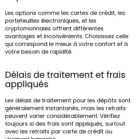
Les options comme les cartes de crédit, les
portefeuilles électroniques, et les
cryptomonnaies offrent différentes
avantages et inconvénients. Choisissez celle
qui correspond le mieux à votre confort et à
votre besoin de rapidité.
Délais de traitement et frais
appliqués
Les délais de traitement pour les dépôts sont
généralement instantanés, mais les retraits
peuvent varier considérablement. Vérifiez
toujours si des frais sont appliqués, surtout
avec les retraits par carte de crédit ou