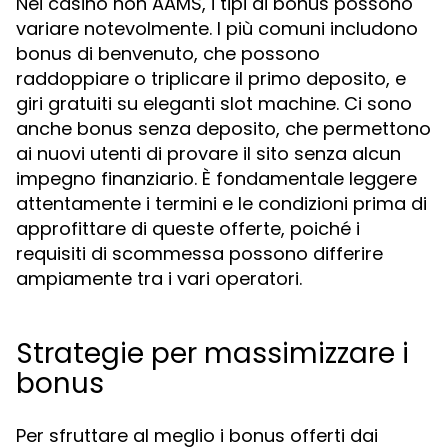
Nei casinò non AAMS, i tipi di bonus possono
variare notevolmente. I più comuni includono
bonus di benvenuto, che possono
raddoppiare o triplicare il primo deposito, e
giri gratuiti su eleganti slot machine. Ci sono
anche bonus senza deposito, che permettono
ai nuovi utenti di provare il sito senza alcun
impegno finanziario. È fondamentale leggere
attentamente i termini e le condizioni prima di
approfittare di queste offerte, poiché i
requisiti di scommessa possono differire
ampiamente tra i vari operatori.
Strategie per massimizzare i
bonus
Per sfruttare al meglio i bonus offerti dai