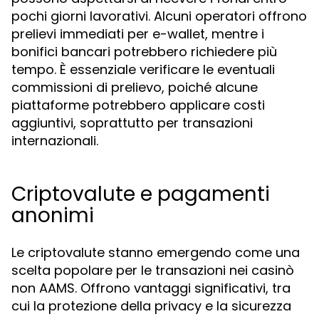
pochi giorni lavorativi. Alcuni operatori offrono
prelievi immediati per e-wallet, mentre i
bonifici bancari potrebbero richiedere più
tempo. È essenziale verificare le eventuali
commissioni di prelievo, poiché alcune
piattaforme potrebbero applicare costi
aggiuntivi, soprattutto per transazioni
internazionali.
Criptovalute e pagamenti
anonimi
Le criptovalute stanno emergendo come una
scelta popolare per le transazioni nei casinò
non AAMS. Offrono vantaggi significativi, tra
cui la protezione della privacy e la sicurezza