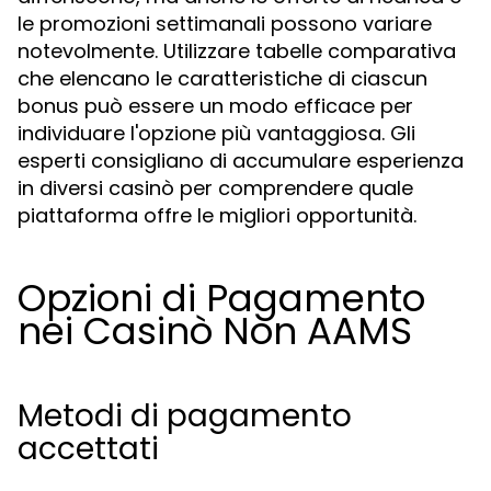
le promozioni settimanali possono variare
notevolmente. Utilizzare tabelle comparativa
che elencano le caratteristiche di ciascun
bonus può essere un modo efficace per
individuare l'opzione più vantaggiosa. Gli
esperti consigliano di accumulare esperienza
in diversi casinò per comprendere quale
piattaforma offre le migliori opportunità.
Opzioni di Pagamento
nei Casinò Non AAMS
Metodi di pagamento
accettati