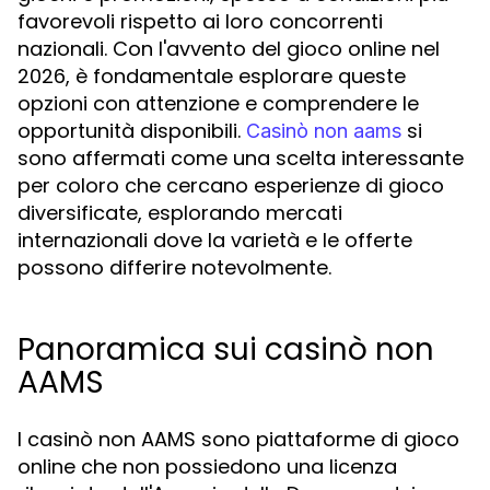
favorevoli rispetto ai loro concorrenti
nazionali. Con l'avvento del gioco online nel
2026, è fondamentale esplorare queste
opzioni con attenzione e comprendere le
opportunità disponibili.
si
Casinò non aams
sono affermati come una scelta interessante
per coloro che cercano esperienze di gioco
diversificate, esplorando mercati
internazionali dove la varietà e le offerte
possono differire notevolmente.
Panoramica sui casinò non
AAMS
I casinò non AAMS sono piattaforme di gioco
online che non possiedono una licenza