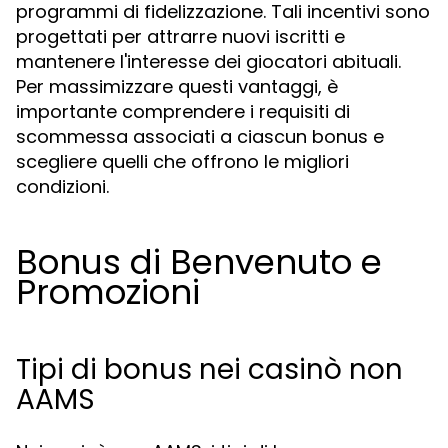
programmi di fidelizzazione. Tali incentivi sono
progettati per attrarre nuovi iscritti e
mantenere l'interesse dei giocatori abituali.
Per massimizzare questi vantaggi, è
importante comprendere i requisiti di
scommessa associati a ciascun bonus e
scegliere quelli che offrono le migliori
condizioni.
Bonus di Benvenuto e
Promozioni
Tipi di bonus nei casinò non
AAMS