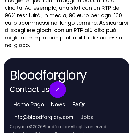
scegliere quelli con maggiori possibilità di
vincita. Ad esempio, una slot con un RTP del
96% restituirà, in media, 96 euro per ogni 100
euro scommessi nel lungo termine. Assicurarsi
di scegliere giochi con un RTP più alto può
migliorare le proprie probabilità di successo
nel gioco.
Bloodforglory
Contact us
Home Page
News
FAQs
Jobs
info
@
bloodforglory.com
Copyright
©
2026
Bloodforglory
.
All rights reserved