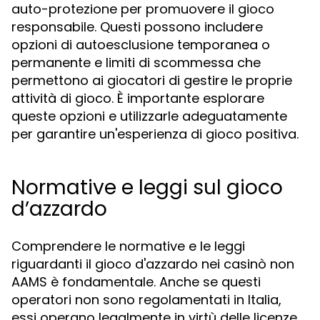
auto-protezione per promuovere il gioco
responsabile. Questi possono includere
opzioni di autoesclusione temporanea o
permanente e limiti di scommessa che
permettono ai giocatori di gestire le proprie
attività di gioco. È importante esplorare
queste opzioni e utilizzarle adeguatamente
per garantire un'esperienza di gioco positiva.
Normative e leggi sul gioco
d’azzardo
Comprendere le normative e le leggi
riguardanti il gioco d'azzardo nei casinò non
AAMS è fondamentale. Anche se questi
operatori non sono regolamentati in Italia,
essi operano legalmente in virtù delle licenze