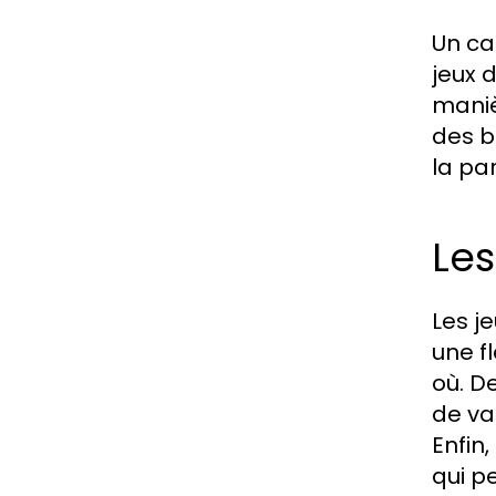
Un ca
jeux 
maniè
des bo
la pa
Les
Les j
une f
où. D
de va
Enfin
qui p