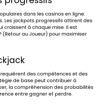
 progressifs
opulaires dans les casinos en ligne.
s. Les jackpots progressifs attirent des
i croissent à chaque mise. Il est
P (Retour au Joueur) pour maximiser
ckjack
ck, requièrent des compétences et des
ratégie de base peut contribuer à
ker, la compréhension des probabilités
férence entre gagner et perdre.