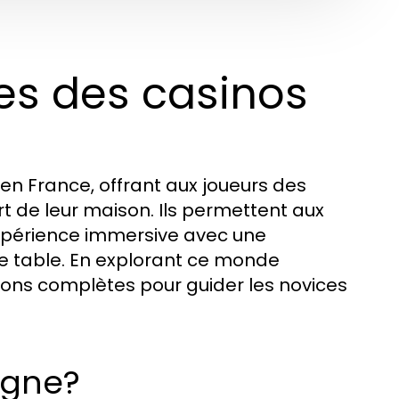
s des casinos
en France, offrant aux joueurs des
t de leur maison. Ils permettent aux
expérience immersive avec une
de table. En explorant ce monde
ions complètes pour guider les novices
igne?