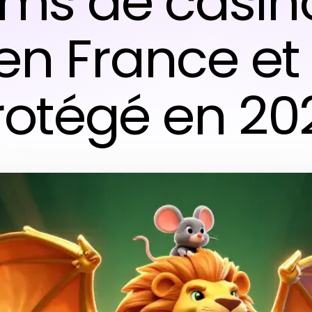
ms de casin
 en France et 
rotégé en 20