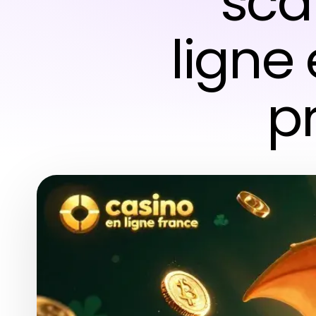
sca
ligne
p