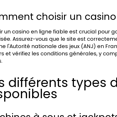
ment choisir un casino 
ir un casino en ligne fiable est crucial pour 
isée. Assurez-vous que le site est correcteme
 l'Autorité nationale des jeux (ANJ) en Fran
rs et vérifiez les conditions générales, y com
.
s différents types 
sponibles