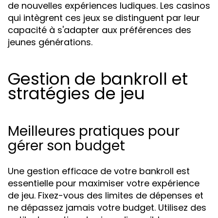
de nouvelles expériences ludiques. Les casinos
qui intègrent ces jeux se distinguent par leur
capacité à s'adapter aux préférences des
jeunes générations.
Gestion de bankroll et
stratégies de jeu
Meilleures pratiques pour
gérer son budget
Une gestion efficace de votre bankroll est
essentielle pour maximiser votre expérience
de jeu. Fixez-vous des limites de dépenses et
ne dépassez jamais votre budget. Utilisez des