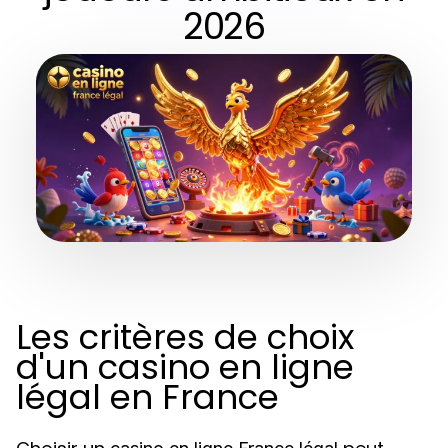
2026
Les critères de choix
d'un casino en ligne
légal en France