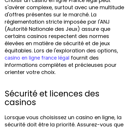
Choisir un
peut
casino en ligne France légal
s'avérer complexe, surtout avec une multitude
d'offres présentes sur le marché. La
réglementation stricte imposée par l'ANJ
(Autorité Nationale des Jeux) assure que
certains casinos respectent des normes
élevées en matière de sécurité et de jeux
équitables. Lors de l'exploration des options,
fournit des
casino en ligne france légal
informations complètes et précieuses pour
orienter votre choix.
Sécurité et licences des
casinos
Lorsque vous choisissez un casino en ligne, la
sécurité doit être la priorité. Assurez-vous que