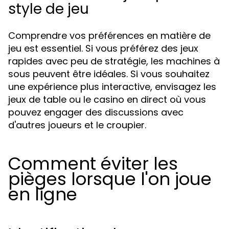
style de jeu
Comprendre vos préférences en matière de
jeu est essentiel. Si vous préférez des jeux
rapides avec peu de stratégie, les machines à
sous peuvent être idéales. Si vous souhaitez
une expérience plus interactive, envisagez les
jeux de table ou le casino en direct où vous
pouvez engager des discussions avec
d'autres joueurs et le croupier.
Comment éviter les
pièges lorsque l'on joue
en ligne