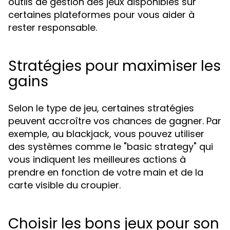
outils de gestion des jeux disponibles sur
certaines plateformes pour vous aider à
rester responsable.
Stratégies pour maximiser les
gains
Selon le type de jeu, certaines stratégies
peuvent accroître vos chances de gagner. Par
exemple, au blackjack, vous pouvez utiliser
des systèmes comme le "basic strategy" qui
vous indiquent les meilleures actions à
prendre en fonction de votre main et de la
carte visible du croupier.
Choisir les bons jeux pour son