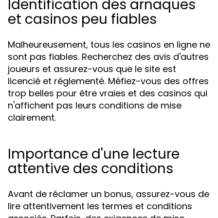
Identification des arnaques
et casinos peu fiables
Malheureusement, tous les casinos en ligne ne
sont pas fiables. Recherchez des avis d'autres
joueurs et assurez-vous que le site est
licencié et réglementé. Méfiez-vous des offres
trop belles pour être vraies et des casinos qui
n'affichent pas leurs conditions de mise
clairement.
Importance d'une lecture
attentive des conditions
Avant de réclamer un bonus, assurez-vous de
lire attentivement les termes et conditions