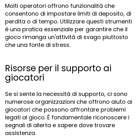
Molti operatori offrono funzionalità che
consentono di impostare limiti di deposito, di
perdita o di tempo. Utilizzare questi strumenti
è una pratica essenziale per garantire che il
gioco rimanga un'attività di svago piuttosto
che una fonte di stress.
Risorse per il supporto ai
giocatori
Se si sente la necessità di supporto, ci sono
numerose organizzazioni che offrono aiuto ai
giocatori che possono affrontare problemi
legati al gioco. È fondamentale riconoscere i
segnali di allerta e sapere dove trovare
assistenza.