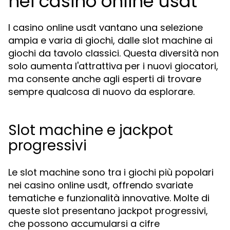
nei casino online usdt
I casino online usdt vantano una selezione
ampia e varia di giochi, dalle slot machine ai
giochi da tavolo classici. Questa diversità non
solo aumenta l'attrattiva per i nuovi giocatori,
ma consente anche agli esperti di trovare
sempre qualcosa di nuovo da esplorare.
Slot machine e jackpot
progressivi
Le slot machine sono tra i giochi più popolari
nei casino online usdt, offrendo svariate
tematiche e funzionalità innovative. Molte di
queste slot presentano jackpot progressivi,
che possono accumularsi a cifre