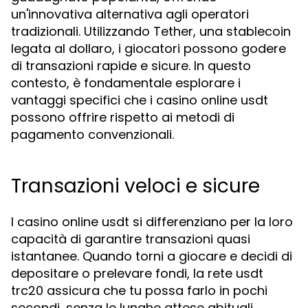
un'innovativa alternativa agli operatori
tradizionali. Utilizzando Tether, una stablecoin
legata al dollaro, i giocatori possono godere
di transazioni rapide e sicure. In questo
contesto, è fondamentale esplorare i
vantaggi specifici che i casino online usdt
possono offrire rispetto ai metodi di
pagamento convenzionali.
Transazioni veloci e sicure
I casino online usdt si differenziano per la loro
capacità di garantire transazioni quasi
istantanee. Quando torni a giocare e decidi di
depositare o prelevare fondi, la rete usdt
trc20 assicura che tu possa farlo in pochi
secondi, senza le lunghe attese abituali