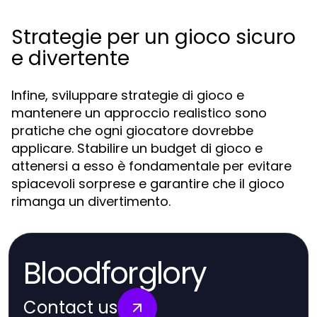
Strategie per un gioco sicuro
e divertente
Infine, sviluppare strategie di gioco e
mantenere un approccio realistico sono
pratiche che ogni giocatore dovrebbe
applicare. Stabilire un budget di gioco e
attenersi a esso è fondamentale per evitare
spiacevoli sorprese e garantire che il gioco
rimanga un divertimento.
Bloodforglory
Contact us