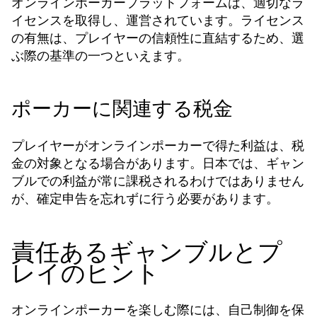
オンラインポーカープラットフォームは、適切なラ
イセンスを取得し、運営されています。ライセンス
の有無は、プレイヤーの信頼性に直結するため、選
ぶ際の基準の一つといえます。
ポーカーに関連する税金
プレイヤーがオンラインポーカーで得た利益は、税
金の対象となる場合があります。日本では、ギャン
ブルでの利益が常に課税されるわけではありません
が、確定申告を忘れずに行う必要があります。
責任あるギャンブルとプ
レイのヒント
オンラインポーカーを楽しむ際には、自己制御を保