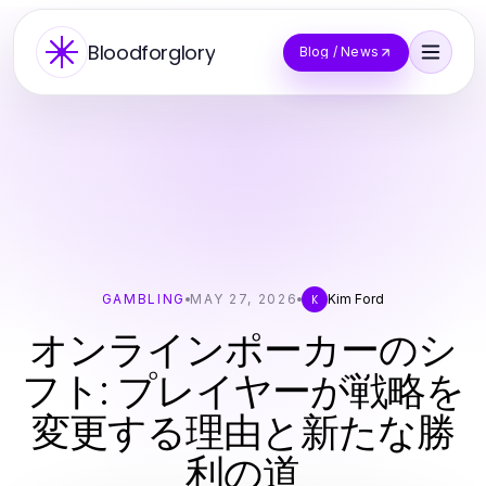
Bloodforglory
Blog / News
GAMBLING
MAY 27, 2026
Kim Ford
K
オンラインポーカーのシ
フト: プレイヤーが戦略を
変更する理由と新たな勝
利の道