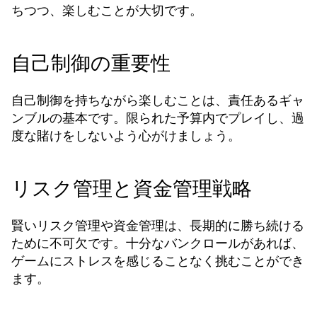
ちつつ、楽しむことが大切です。
自己制御の重要性
自己制御を持ちながら楽しむことは、責任あるギャ
ンブルの基本です。限られた予算内でプレイし、過
度な賭けをしないよう心がけましょう。
リスク管理と資金管理戦略
賢いリスク管理や資金管理は、長期的に勝ち続ける
ために不可欠です。十分なバンクロールがあれば、
ゲームにストレスを感じることなく挑むことができ
ます。