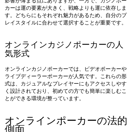
影響が薄まる点にありますが、一方で、カジノポー
カーは運の要素が大きく、戦略よりも運に依存しま
す。どちらにもそれぞれ魅力があるため、自分のプ
レイスタイルに合わせて選択することが重要です。
オンラインカジノポーカーの人
気形式
オンラインカジノポーカーでは、ビデオポーカーや
ライブディーラーポーカーが人気です。これらの形
式は、カジュアルなプレイヤーにもアクセスしやす
く設計されており、初めての方でも簡単に楽しむこ
とができる環境が整っています。
オンラインポーカーの法的
側面